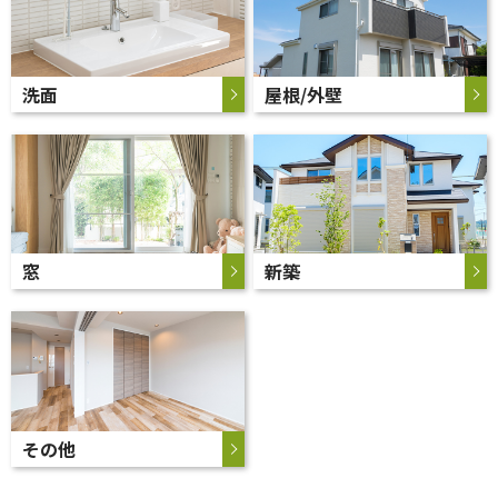
洗面
屋根/外壁
窓
新築
その他