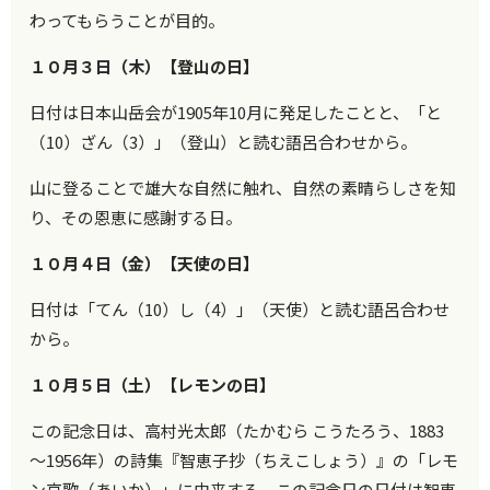
わってもらうことが目的。
１０月３日（木）【登山の日】
日付は日本山岳会が1905年10月に発足したことと、「と
（10）ざん（3）」（登山）と読む語呂合わせから。
山に登ることで雄大な自然に触れ、自然の素晴らしさを知
り、その恩恵に感謝する日。
１０月４日（金）【天使の日】
日付は「てん（10）し（4）」（天使）と読む語呂合わせ
から。
１０月５日（土）【レモンの日】
この記念日は、高村光太郎（たかむら こうたろう、1883
～1956年）の詩集『智恵子抄（ちえこしょう）』の「レモ
ン哀歌（あいか）」に由来する。
この記念日の日付は智恵