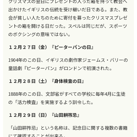
クリスマスの翌日にプレゼントの入った箱を持って教会へ
出かけたイギリスの伝統を受け継いだ日である。また、教
会が貧しい人たちのために寄付を募ったクリスマスプレゼ
ントの箱を開ける日だった。スペルは同じだが、スポーツ
のボクシングの意味ではない。
１２月２７日（金）『ピーターパンの日』
1904年のこの日、イギリスの劇作家ジェームス・バリーの
童話劇『ピーターパン』がロンドンで初演された。
１２月２８日（土）『身体検査の日』
1888年のこの日、文部省がすべての学校に毎年4月に生徒
の「活力検査」を実施するよう訓令した。
１２月２９日（日）『山田耕筰忌』
「山田耕筰忌」という名称は、記念日に関する複数の書籍
にて確認することが出来る。