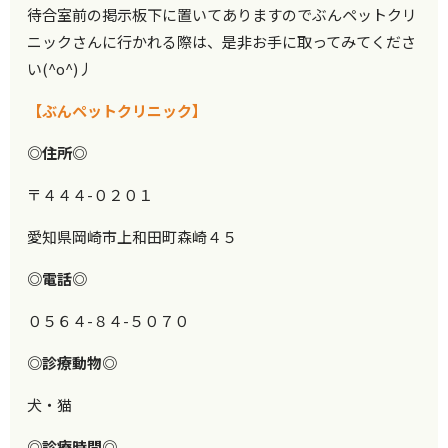
待合室前の掲示板下に置いてありますのでぶんペットクリ
ニックさんに行かれる際は、是非お手に取ってみてくださ
い(^o^)丿
【ぶんペットクリニック】
◎住所◎
〒４４４-０２０１
愛知県岡崎市上和田町森崎４５
◎電話◎
０５６４-８４-５０７０
◎診療動物◎
犬・猫
◎診療時間◎