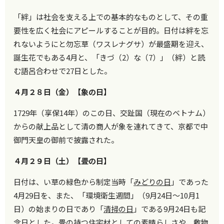
「絆」は社会を支える上での基本的なものとして、その重
要性を広く社会にアピールすることが目的。日付は絆を忘
れないようにと勿忘草（ワスレナグサ）が最盛期を迎え、
誕生花でもある4月と、「きづ（2）な（7）」（絆）と読
む語呂合わせで27日とした。
４月２８日（金）【象の日】
1729年（享保14年）のこの日、交趾国（現在のベトナム）
からの献上品として清の商人が象を連れてきて、京都で中
御門天皇の御前で披露された。
４月２９日（土）【畳の日】
日付は、い草の緑色から制定当時「
みどりの日
」であった
4月29日を、また、「環境衛生週間」（9月24日～10月1
日）の始まりの日であり「
清掃の日
」である9月24日も記
念日とした。畳の持つ住宅材としての素晴らしさや、敷物